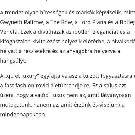
A trendet olyan hírességek és márkák képviselik, min
Gwyneth Paltrow, a The Row, a Loro Piana és a Botte
Veneta. Ezek a divatházak az időtlen eleganciát és a
kifogástalan kivitelezést helyezik előtérbe, a hivalkod
helyett a részletekre és az anyagokra helyezve a
hangsúlyt.
A „quiet luxury” egyfajta válasz a túlzott fogyasztásra 
a fast fashion rövid életű trendjeire. Ez a stílus azt
üzeni, hogy a valódi luxus nem az, amit látványosan
mutogatunk, hanem az, amit érzünk és viselünk a
mindennapokban.