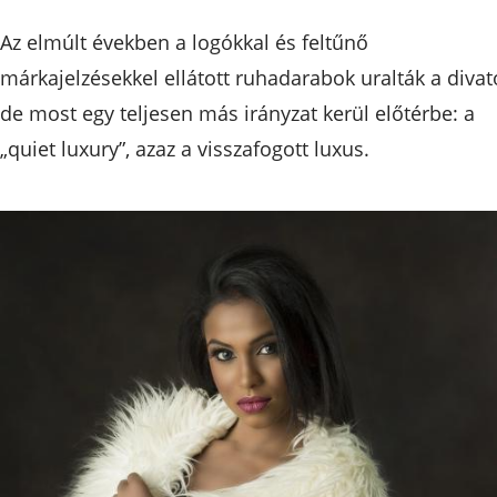
Az elmúlt években a logókkal és feltűnő
márkajelzésekkel ellátott ruhadarabok uralták a divat
de most egy teljesen más irányzat kerül előtérbe: a
„quiet luxury”, azaz a visszafogott luxus.