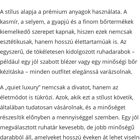
A stílus alapja a prémium anyagok használata. A
kasmír, a selyem, a gyapjú és a finom bőrtermékek
kiemelkedő szerepet kapnak, hiszen ezek nemcsak
esztétikusak, hanem hosszú élettartamúak is. Az
egyszerű, de tökéletesen kidolgozott ruhadarabok –
például egy jól szabott blézer vagy egy minőségi bőr
kézitáska – minden outfitet elegánssá varázsolnak.
A „quiet luxury” nemcsak a divatot, hanem az
életmódot is tükrözi. Azok, akik ezt a stílust követik,
általában tudatosan vásárolnak, és a minőséget
részesítik előnyben a mennyiséggel szemben. Egy jól
megválasztott ruhatár kevesebb, de jobb minőségű
darabból áll, amelyeket hosszú éveken át lehet viselni