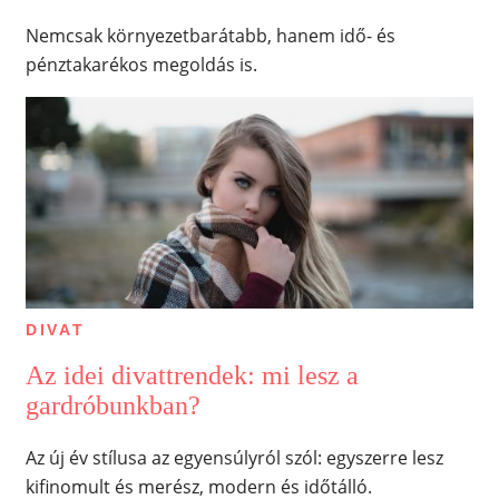
Nemcsak környezetbarátabb, hanem idő- és
pénztakarékos megoldás is.
DIVAT
Az idei divattrendek: mi lesz a
gardróbunkban?
Az új év stílusa az egyensúlyról szól: egyszerre lesz
kifinomult és merész, modern és időtálló.