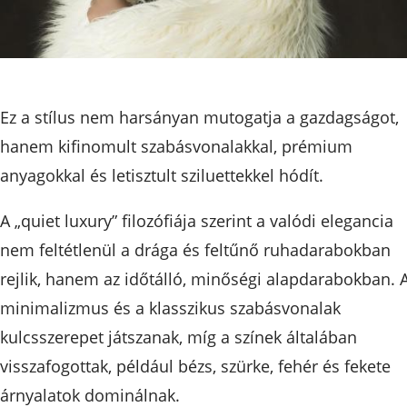
Ez a stílus nem harsányan mutogatja a gazdagságot,
hanem kifinomult szabásvonalakkal, prémium
anyagokkal és letisztult sziluettekkel hódít.
A „quiet luxury” filozófiája szerint a valódi elegancia
nem feltétlenül a drága és feltűnő ruhadarabokban
rejlik, hanem az időtálló, minőségi alapdarabokban. 
minimalizmus és a klasszikus szabásvonalak
kulcsszerepet játszanak, míg a színek általában
visszafogottak, például bézs, szürke, fehér és fekete
árnyalatok dominálnak.