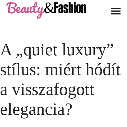
A „quiet luxury”
stílus: miért hódít
a visszafogott
elegancia?