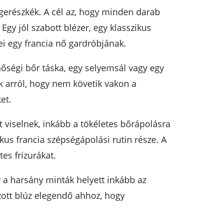
ngerészkék. A cél az, hogy minden darab
Egy jól szabott blézer, egy klasszikus
ei egy francia nő gardróbjának.
inőségi bőr táska, egy selyemsál vagy egy
ek arról, hogy nem követik vakon a
et.
t viselnek, inkább a tökéletes bőrápolásra
kus francia szépségápolási rutin része. A
es frizurákat.
y a harsány minták helyett inkább az
ozott blúz elegendő ahhoz, hogy