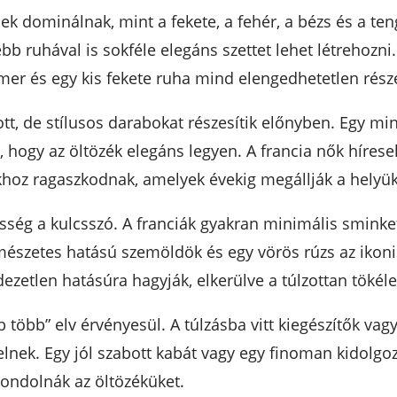
nek dominálnak, mint a fekete, a fehér, a bézs és a te
 ruhával is sokféle elegáns szettet lehet létrehozni. 
armer és egy kis fekete ruha mind elengedhetetlen rész
gott, de stílusos darabokat részesítik előnyben. Egy m
z, hogy az öltözék elegáns legyen. A francia nők híres
khoz ragaszkodnak, amelyek évekig megállják a helyük
esség a kulcsszó. A franciák gyakran minimális sminke
ermészetes hatású szemöldök és egy vörös rúzs az ikoni
zetlen hatásúra hagyják, elkerülve a túlzottan tökélet
több” elv érvényesül. A túlzásba vitt kiegészítők vag
elnek. Egy jól szabott kabát vagy egy finoman kidolg
gondolnák az öltözéküket.