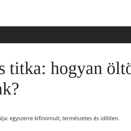
us titka: hogyan öl
ak?
álja: egyszerre kifinomult, természetes és időtlen.