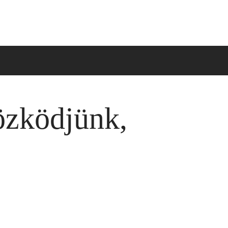
tözködjünk,