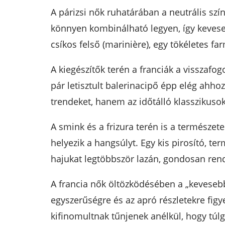
A párizsi nők ruhatárában a neutrális szí
könnyen kombinálható legyen, így kevesebb
csíkos felső (marinière), egy tökéletes f
A kiegészítők terén a franciák a visszafo
pár letisztult balerinacipő épp elég ahho
trendeket, hanem az időtálló klasszikuso
A smink és a frizura terén is a természet
helyezik a hangsúlyt. Egy kis pirosító, t
hajukat legtöbbször lazán, gondosan rende
A francia nők öltözködésében a „kevesebb 
egyszerűségre és az apró részletekre figy
kifinomultnak tűnjenek anélkül, hogy túl