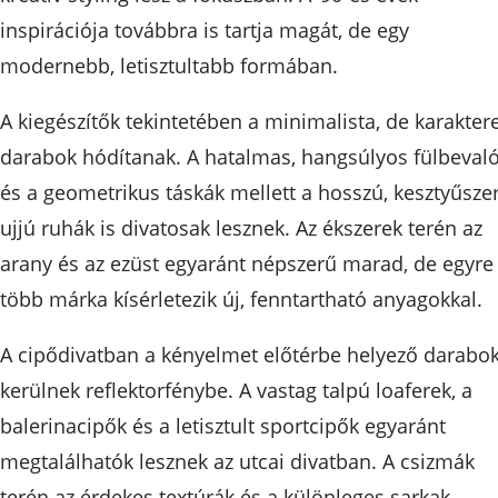
inspirációja továbbra is tartja magát, de egy
modernebb, letisztultabb formában.
A kiegészítők tekintetében a minimalista, de karakter
darabok hódítanak. A hatalmas, hangsúlyos fülbeval
és a geometrikus táskák mellett a hosszú, kesztyűsze
ujjú ruhák is divatosak lesznek. Az ékszerek terén az
arany és az ezüst egyaránt népszerű marad, de egyre
több márka kísérletezik új, fenntartható anyagokkal.
A cipődivatban a kényelmet előtérbe helyező darabo
kerülnek reflektorfénybe. A vastag talpú loaferek, a
balerinacipők és a letisztult sportcipők egyaránt
megtalálhatók lesznek az utcai divatban. A csizmák
terén az érdekes textúrák és a különleges sarkak