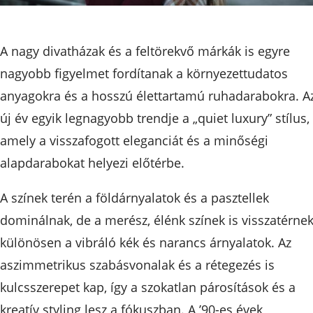
A nagy divatházak és a feltörekvő márkák is egyre
nagyobb figyelmet fordítanak a környezettudatos
anyagokra és a hosszú élettartamú ruhadarabokra. A
új év egyik legnagyobb trendje a „quiet luxury” stílus,
amely a visszafogott eleganciát és a minőségi
alapdarabokat helyezi előtérbe.
A színek terén a földárnyalatok és a pasztellek
dominálnak, de a merész, élénk színek is visszatérnek
különösen a vibráló kék és narancs árnyalatok. Az
aszimmetrikus szabásvonalak és a rétegezés is
kulcsszerepet kap, így a szokatlan párosítások és a
kreatív styling lesz a fókuszban. A ’90-es évek