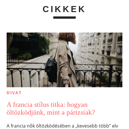
CIKKEK
DIVAT
A francia stílus titka: hogyan
öltözködjünk, mint a párizsiak?
A francia nők öltözködésében a „kevesebb több” elv