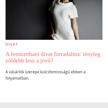
DIVAT
A fenntartható divat forradalma: tényleg
zöldebb lesz a jövő?
A vásárlók szerepe kulcsfontosságú ebben a
folyamatban.